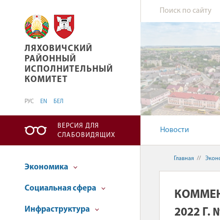
ЛЯХОВИЧСКИЙ РАЙОННЫЙ ИСПОЛНИТЕЛЬН
ЛЯХОВИЧСКИЙ
РАЙОННЫЙ
ИСПОЛНИТЕЛЬНЫЙ
КОМИТЕТ
РУС
EN
БЕЛ
ВЕРСИЯ ДЛЯ
Новости
СЛАБОВИДЯЩИХ
Главная
//
Экон
Экономика
Социальная сфера
КОММЕН
Инфраструктура
2022 Г.