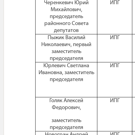
Черенкевич Юрий
ИПГ
Михайлович,
председатель
районного Совета
депутатов
Пыжик Василий
ИПГ
Николаевич, первый
заместитель
председателя
Юрлевич Светлана
ИПГ
Ивановна, заместитель
председателя
Голяк Алексей
ИПГ
Федорович,
заместитель
председателя
Новогран Андрей
ИПГ