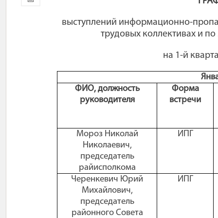
ГРА
выступлений информационно-пропаг
трудовых коллективах и по
на 1-й кварт
Янв
ФИО, должность
Форма
руководителя
встречи
Мороз Николай
ИПГ
Николаевич,
председатель
райисполкома
Черенкевич Юрий
ИПГ
Михайлович,
председатель
районного Совета