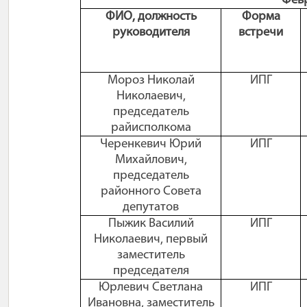
Февр
ФИО, должность
Форма
руководителя
встречи
Мороз Николай
ИПГ
Николаевич,
председатель
райисполкома
Черенкевич Юрий
ИПГ
Михайлович,
председатель
районного Совета
депутатов
Пыжик Василий
ИПГ
Николаевич, первый
заместитель
председателя
Юрлевич Светлана
ИПГ
Ивановна, заместитель